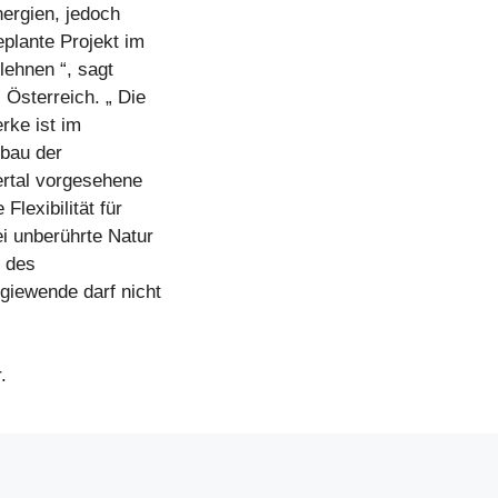
ergien, jedoch
eplante Projekt im
lehnen “, sagt
Österreich. „ Die
rke ist im
sbau der
ertal vorgesehene
lexibilität für
i unberührte Natur
n des
giewende darf nicht
.