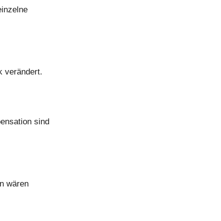
einzelne
k verändert.
nsation sind
on wären