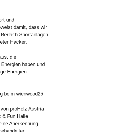
ort und
eist damit, dass wir
 Bereich Sportanlagen
Peter Hacker.
aus, die
r Energien haben und
ige Energien
ung beim wienwood25
von proHolz Austria
t & Fun Halle
 eine Anerkennung.
behandelter