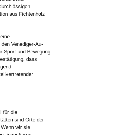
durchlässigen
tion aus Fichtenholz
 eine
n den Venediger-Au-
für Sport und Bewegung
Bestätigung, dass
agend
llvertretender
 für die
tätten sind Orte der
 Wenn wir sie
en, investieren