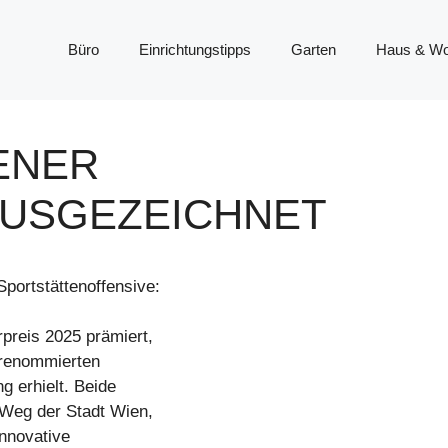
Büro
Einrichtungstipps
Garten
Haus & W
ENER
AUSGEZEICHNET
portstättenoffensive:
preis 2025 prämiert,
 renommierten
 erhielt. Beide
 Weg der Stadt Wien,
nnovative