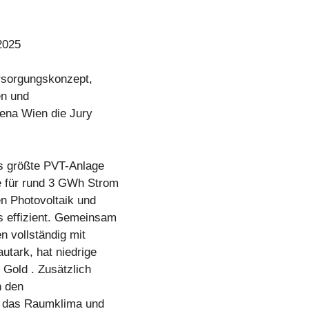
2025
ersorgungskonzept,
en und
rena Wien die Jury
s größte PVT-Anlage
e für rund 3 GWh Strom
n Photovoltaik und
s effizient. Gemeinsam
 vollständig mit
utark, hat niedrige
 Gold . Zusätzlich
n den
n das Raumklima und