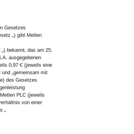
en Gesetzes
setz „) gibt Metlen
„) bekannt, das am 25.
 S.A. ausgegebenen
s 0,97 Ꞓ (jeweils eine
LC und „gemeinsam mit
(e) des Gesetzes
egenleistung
Metlen PLC (jeweils
erhältnis von einer
s „