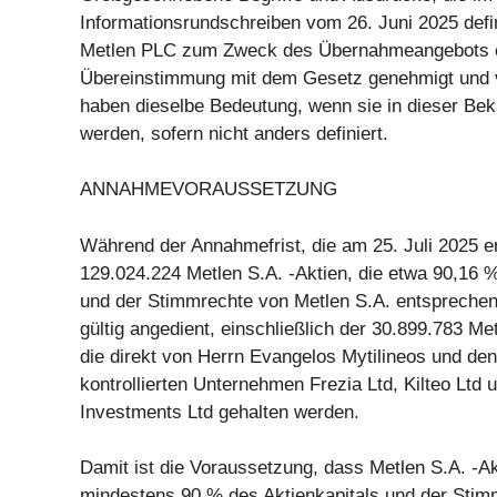
Informationsrundschreiben vom 26. Juni 2025 defin
Metlen PLC zum Zweck des Übernahmeangebots ers
Übereinstimmung mit dem Gesetz genehmigt und ve
haben dieselbe Bedeutung, wenn sie in dieser B
werden, sofern nicht anders definiert.
ANNAHMEVORAUSSETZUNG
Während der Annahmefrist, die am 25. Juli 2025 
129.024.224 Metlen S.A. -Aktien, die etwa 90,16 %
und der Stimmrechte von Metlen S.A. entsprechen
gültig angedient, einschließlich der 30.899.783 Met
die direkt von Herrn Evangelos Mytilineos und de
kontrollierten Unternehmen Frezia Ltd, Kilteo Ltd 
Investments Ltd gehalten werden.
Damit ist die Voraussetzung, dass Metlen S.A. -Ak
mindestens 90 % des Aktienkapitals und der Stim