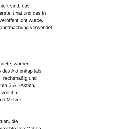
iert sind, das
tellt hat und das in
röffentlicht wurde,
ekanntmachung verwendet
endete, wurden
 des Aktienkapitals
, rechtmäßig und
len S.A .-Aktien,
n von ihm
und Melvet
tien, die
mrechte von Metlen