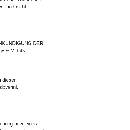
nt und nicht
er: ANKÜNDIGUNG DER
y & Metals
g dieser
doyanni,
chung oder eines