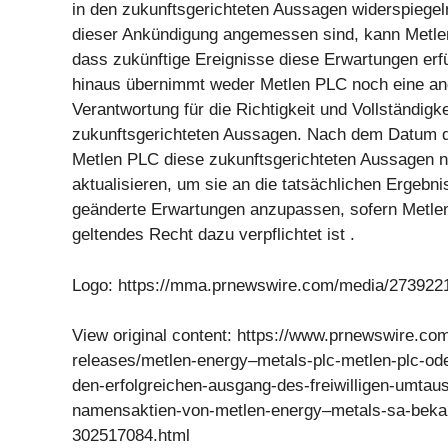
in den zukunftsgerichteten Aussagen widerspiegel
dieser Ankündigung angemessen sind, kann Metlen
dass zukünftige Ereignisse diese Erwartungen erf
hinaus übernimmt weder Metlen PLC noch eine an
Verantwortung für die Richtigkeit und Vollständigke
zukunftsgerichteten Aussagen. Nach dem Datum d
Metlen PLC diese zukunftsgerichteten Aussagen n
aktualisieren, um sie an die tatsächlichen Ergebn
geänderte Erwartungen anzupassen, sofern Metle
geltendes Recht dazu verpflichtet ist .
Logo: https://mma.prnewswire.com/media/273922
View original content: https://www.prnewswire.co
releases/metlen-energy–metals-plc-metlen-plc-oder
den-erfolgreichen-ausgang-des-freiwilligen-umtau
namensaktien-von-metlen-energy–metals-sa-beka
302517084.html