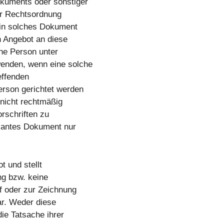
kuments oder sonstiger
er Rechtsordnung
 ein solches Dokument
n Angebot an diese
he Person unter
enden, wenn eine solche
effenden
erson gerichtet werden
nicht rechtmäßig
rschriften zu
evantes Dokument nur
t und stellt
ng bzw. keine
f oder zur Zeichnung
ar. Weder diese
die Tatsache ihrer