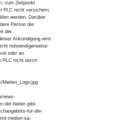
n, zum Zeitpunkt
 PLC nicht versichern,
üllen werden. Darüber
dere Person die
it der
ieser Ankündigung wird
icht notwendigerweise
isse oder an
n PLC nicht durch
1/Metlen_Logo.jpg
m/news-
-der-bieter-gibt-
schangebots-fur-die-
nnt-metlen-sa-