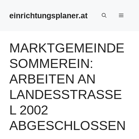
Zum
Inhalt
einrichtungsplaner.at
Menü
springen
MARKTGEMEINDE
SOMMEREIN:
ARBEITEN AN
LANDESSTRASSE L
2002 A
BGESCHLOSSEN