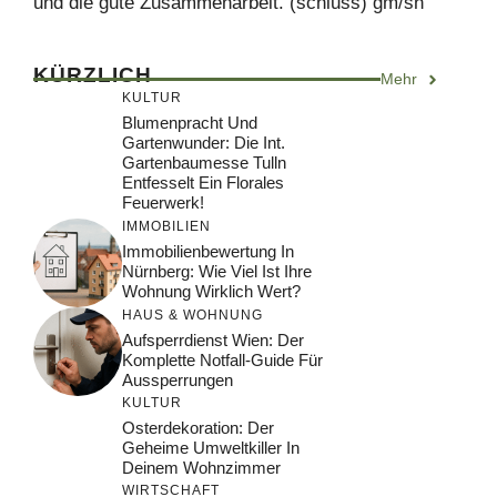
und die gute Zusammenarbeit. (schluss) gm/sh
KÜRZLICH
Mehr
KULTUR
Blumenpracht Und
Gartenwunder: Die Int.
Gartenbaumesse Tulln
Entfesselt Ein Florales
Feuerwerk!
IMMOBILIEN
Immobilienbewertung In
Nürnberg: Wie Viel Ist Ihre
Wohnung Wirklich Wert?
HAUS & WOHNUNG
Aufsperrdienst Wien: Der
Komplette Notfall-Guide Für
Aussperrungen
KULTUR
Osterdekoration: Der
Geheime Umweltkiller In
Deinem Wohnzimmer
WIRTSCHAFT