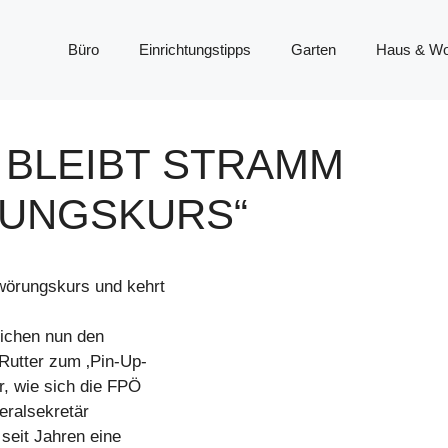
Büro
Einrichtungstipps
Garten
Haus & W
 BLEIBT STRAMM
UNGSKURS“
wörungskurs und kehrt
lichen nun den
Rutter zum ‚Pin-Up-
r, wie sich die FPÖ
neralsekretär
 seit Jahren eine