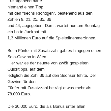
Freitagabend hatte
niemand einen Tipp
mit den “sechs Richtigen”, bestehend aus den
Zahlen 9, 21, 25, 35, 36
und 44, abgegeben. Damit wartet nun am Sonntag
ein Lotto Jackpot mit
1,3 Millionen Euro auf die Spielteilnehmer:innen.
Beim Fünfer mit Zusatzzahl gab es hingegen einen
Solo-Gewinn in Wien.
Hier war es der neunte von zwölf gespielten
Quicktipps, auf dem
lediglich die Zahl 36 auf den Sechser fehlte. Der
Gewinn für den
Fünfer mit Zusatzzahl beträgt etwas mehr als
78.000 Euro.
Die 30.000 Euro, die als Bonus unter allen