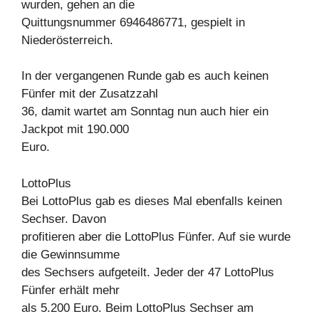
wurden, gehen an die
Quittungsnummer 6946486771, gespielt in
Niederösterreich.
In der vergangenen Runde gab es auch keinen
Fünfer mit der Zusatzzahl
36, damit wartet am Sonntag nun auch hier ein
Jackpot mit 190.000
Euro.
LottoPlus
Bei LottoPlus gab es dieses Mal ebenfalls keinen
Sechser. Davon
profitieren aber die LottoPlus Fünfer. Auf sie wurde
die Gewinnsumme
des Sechsers aufgeteilt. Jeder der 47 LottoPlus
Fünfer erhält mehr
als 5.200 Euro. Beim LottoPlus Sechser am