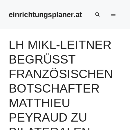
Zum
Inhalt
einrichtungsplaner.at
Menü
springen
LH MIKL-LEITNER
BEGRÜSST F
RANZÖSISCHEN B
OTSCHAFTER M
ATTHIEU P
EYRAUD ZU B