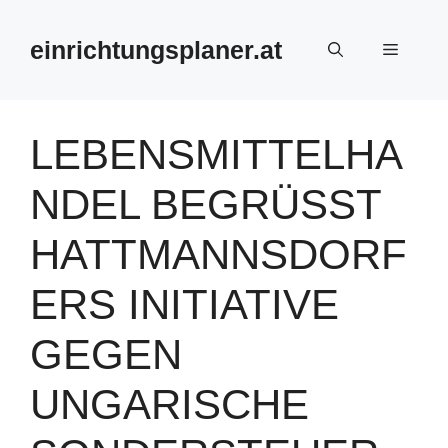
Zum
Inhalt
einrichtungsplaner.at
Menü
springen
LEBENSMITTELHA
NDEL BEGRÜSST H
ATTMANNSDORFE
RS INITIATIVE G
EGEN U
NGARISCHE S