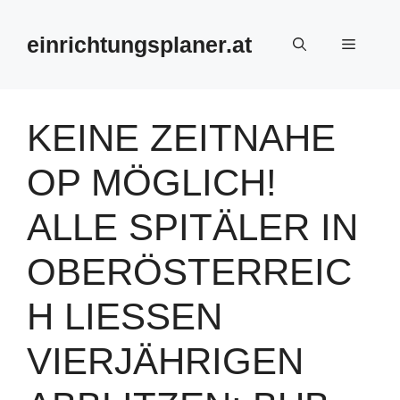
Zum
Inhalt
einrichtungsplaner.at
Menü
springen
KEINE ZEITNAHE
OP MÖGLICH!
ALLE SPITÄLER IN
OBERÖSTERREIC
H LIESSEN V
IERJÄHRIGEN A