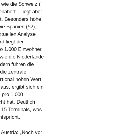
 wie die Schweiz (
nähert – liegt aber
rt. Besonders hohe
ie Spanien (52),
ktuellen Analyse
d liegt der
ro 1.000 Einwohner.
 wie die Niederlande
ndern führen die
die zentrale
rtional hohen Wert
us, ergibt sich ein
s pro 1.000
ht hat. Deutlich
 15 Terminals, was
tspricht.
Austria: „Noch vor