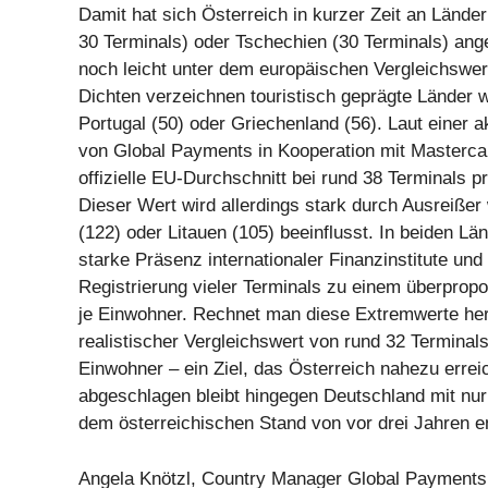
Damit hat sich Österreich in kurzer Zeit an Länder
30 Terminals) oder Tschechien (30 Terminals) ange
noch leicht unter dem europäischen Vergleichswe
Dichten verzeichnen touristisch geprägte Länder w
Portugal (50) oder Griechenland (56). Laut einer a
von Global Payments in Kooperation mit Mastercar
offizielle EU-Durchschnitt bei rund 38 Terminals p
Dieser Wert wird allerdings stark durch Ausreißer
(122) oder Litauen (105) beeinflusst. In beiden Lä
starke Präsenz internationaler Finanzinstitute und 
Registrierung vieler Terminals zu einem überpropo
je Einwohner. Rechnet man diese Extremwerte hera
realistischer Vergleichswert von rund 32 Terminal
Einwohner – ein Ziel, das Österreich nahezu erreic
abgeschlagen bleibt hingegen Deutschland mit nur
dem österreichischen Stand von vor drei Jahren en
Angela Knötzl, Country Manager Global Payments 