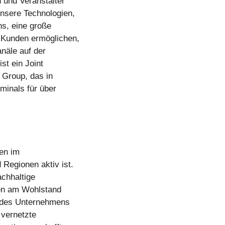
 und Veranstalter
Unsere Technologien,
s, eine große
 Kunden ermöglichen,
anäle auf der
st ein Joint
 Group, das in
minals für über
en im
 Regionen aktiv ist.
chhaltige
hen am Wohlstand
e des Unternehmens
 vernetzte