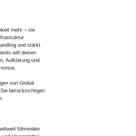
keit mehr – sie
nfrastruktur
andling und stärkt
ents will diesen
on, Aufklärung und
rismus.
gen von Global
Sie berücksichtigen
e.
eltweit führenden