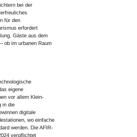
chtern bei der
 erfreuliches
n für den
rismus erfordert
hlung. Gäste aus dem
n – ob im urbanen Raum
technologische
das eigene
en vor allem Klein-
 in die
ewinnen digitale
estationen, wo einfache
dard werden. Die AFIR-
2024 verpflichtet