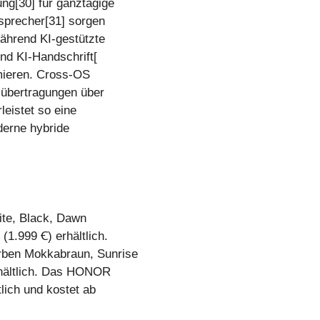
g[30] für ganztägige
sprecher[31] sorgen
während KI-gestützte
und KI-Handschrift[
imieren. Cross-OS
eiübertragungen über
eistet so eine
derne hybride
te, Black, Dawn
1.999 Ꞓ) erhältlich.
rben Mokkabraun, Sunrise
hältlich. Das HONOR
lich und kostet ab