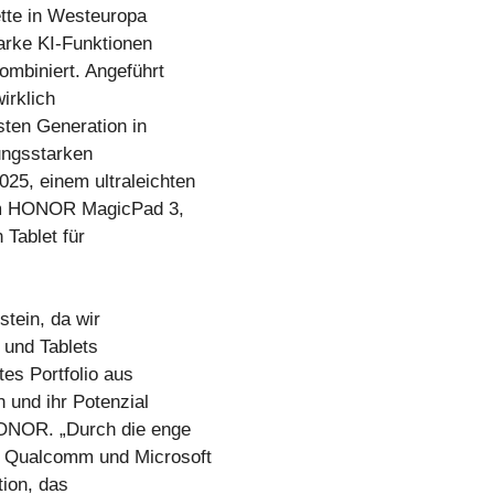
ette in Westeuropa
tarke KI-Funktionen
ombiniert. Angeführt
irklich
ten Generation in
tungsstarken
5, einem ultraleichten
dem HONOR MagicPad 3,
 Tablet für
stein, da wir
 und Tablets
es Portfolio aus
n und ihr Potenzial
HONOR. „Durch die enge
, Qualcomm und Microsoft
tion, das