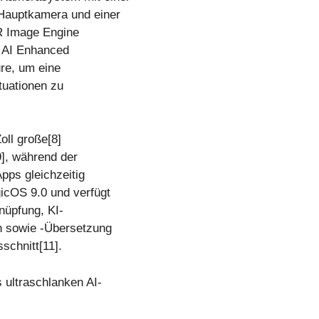
 Hauptkamera und einer
R Image Engine
ie AI Enhanced
re, um eine
tuationen zu
oll große[8]
9], während der
Apps gleichzeitig
icOS 9.0 und verfügt
nüpfung, KI-
n sowie -Übersetzung
schnitt[11].
ultraschlanken AI-