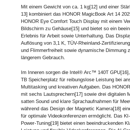
Mit einem Gewicht von ca. 1 kg[12] und einer Stä
13] kombiniert das HONOR MagicBook Art 14 2025
HONOR Eye Comfort Touch Display mit einem Ver
Bildschirm zu Gehäuse[15] und bietet so ein beei
Erlebnis für Arbeit sowie Unterhaltung. Das Displa
Auflösung von 3,1 K, TÜV-Rheinland-Zertifizierung
und Flimmerfreiheit sowie dynamische Dimmung z
längerem Gebrauch.
Im Inneren sorgen die Intel® Arc™ 140T GPU[16
TB Speicherplatz für reibungslose Leistung bei a
Multitasking und kreativen Aufgaben. Das HONOR
mit sechs Lautsprechern[17] sowie drei digitalen M
satten Sound und klare Sprachaufnahmen für Mee
während das Design der Magnetic Kamera[18] eine 
für optimale Videokonferenzen ermöglicht. Das KI
Power-Tuning[19] bietet einen beeindruckenden Kl