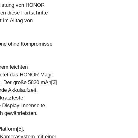
 Leistung von HONOR
en diese Fortschritte
t im Alltag von
one ohne Kompromisse
nem leichten
bietet das HONOR Magic
. Der große 5820 mAh[3]
nde Akkulaufzeit,
kratzfeste
e Display-Innenseite
ch gewährleisten.
latform[5],
 Kamerasystem mit einer