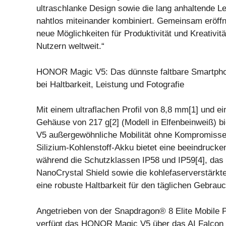
ultraschlanke Design sowie die lang anhaltende
nahtlos miteinander kombiniert. Gemeinsam eröffn
neue Möglichkeiten für Produktivität und Kreativitä
Nutzern weltweit.“
HONOR Magic V5: Das dünnste faltbare Smartph
bei Haltbarkeit, Leistung und Fotografie
Mit einem ultraflachen Profil von 8,8 mm[1] und ei
Gehäuse von 217 g[2] (Modell in Elfenbeinweiß) 
V5 außergewöhnliche Mobilität ohne Kompromisse
Silizium-Kohlenstoff-Akku bietet eine beeindrucke
während die Schutzklassen IP58 und IP59[4], das 
NanoCrystal Shield sowie die kohlefaserverstärkt
eine robuste Haltbarkeit für den täglichen Gebrau
Angetrieben von der Snapdragon® 8 Elite Mobile P
verfügt das HONOR Magic V5 über das AI Falcon