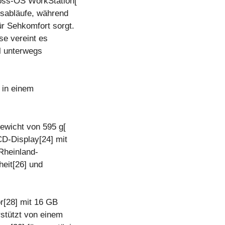
ross-OS WorkStation[
tsabläufe, während
ür Sehkomfort sorgt.
e vereint es
el unterwegs
 in einem
ewicht von 595 g[
D-Display[24] mit
Rheinland-
heit[26] und
r[28] mit 16 GB
stützt von einem