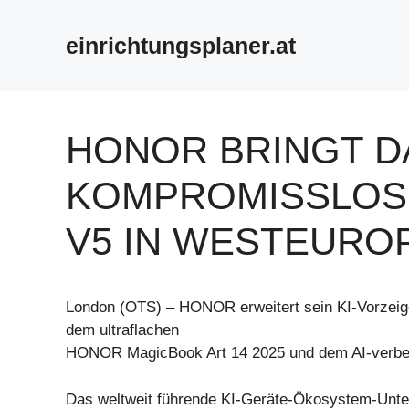
Zum
Inhalt
einrichtungsplaner.at
springen
HONOR BRINGT D
KOMPROMISSLOSE
V5 IN WESTEURO
London (OTS) – HONOR erweitert sein KI-Vorzeige
dem ultraflachen
HONOR MagicBook Art 14 2025 und dem AI-verb
Das weltweit führende KI-Geräte-Ökosystem-Un