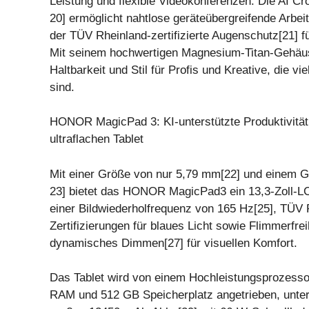
Leistung und flexible Videokonferenzen. Die AI C
20] ermöglicht nahtlose geräteübergreifende Arbei
der TÜV Rheinland-zertifizierte Augenschutz[21] f
Mit seinem hochwertigen Magnesium-Titan-Gehäus
Haltbarkeit und Stil für Profis und Kreative, die vi
sind.
HONOR MagicPad 3: KI-unterstützte Produktivität
ultraflachen Tablet
Mit einer Größe von nur 5,79 mm[22] und einem G
23] bietet das HONOR MagicPad3 ein 13,3-Zoll-LC
einer Bildwiederholfrequenz von 165 Hz[25], TÜV 
Zertifizierungen für blaues Licht sowie Flimmerfrei
dynamisches Dimmen[27] für visuellen Komfort.
Das Tablet wird von einem Hochleistungsprozesso
RAM und 512 GB Speicherplatz angetrieben, unter