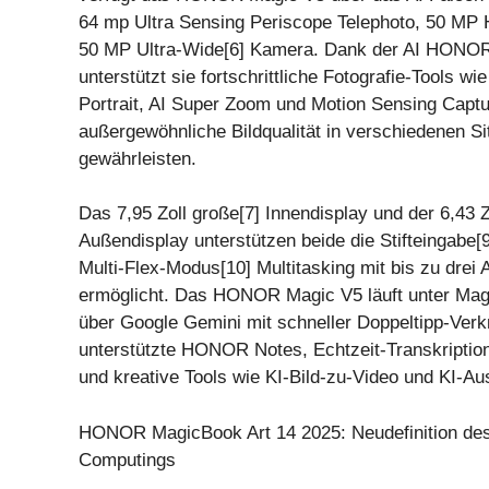
64 mp Ultra Sensing Periscope Telephoto, 50 MP
50 MP Ultra-Wide[6] Kamera. Dank der AI HONO
unterstützt sie fortschrittliche Fotografie-Tools w
Portrait, AI Super Zoom und Motion Sensing Captu
außergewöhnliche Bildqualität in verschiedenen Si
gewährleisten.
Das 7,95 Zoll große[7] Innendisplay und der 6,43 Z
Außendisplay unterstützen beide die Stifteingabe[
Multi-Flex-Modus[10] Multitasking mit bis zu drei 
ermöglicht. Das HONOR Magic V5 läuft unter Mag
über Google Gemini mit schneller Doppeltipp-Verk
unterstützte HONOR Notes, Echtzeit-Transkriptio
und kreative Tools wie KI-Bild-zu-Video und KI-Aus
HONOR MagicBook Art 14 2025: Neudefinition des 
Computings