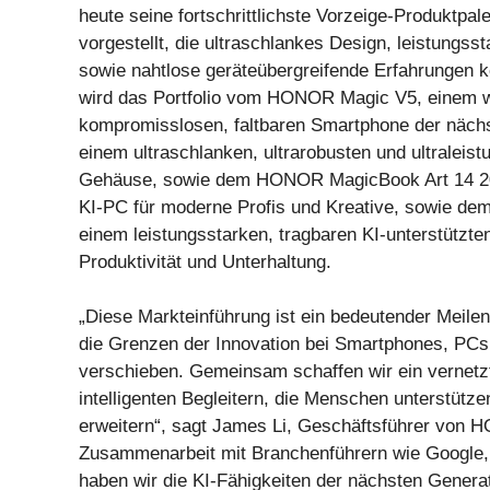
heute seine fortschrittlichste Vorzeige-Produktpal
vorgestellt, die ultraschlankes Design, leistungss
sowie nahtlose geräteübergreifende Erfahrungen k
wird das Portfolio vom HONOR Magic V5, einem w
kompromisslosen, faltbaren Smartphone der nächs
einem ultraschlanken, ultrarobusten und ultraleis
Gehäuse, sowie dem HONOR MagicBook Art 14 202
KI-PC für moderne Profis und Kreative, sowie 
einem leistungsstarken, tragbaren KI-unterstützten
Produktivität und Unterhaltung.
„Diese Markteinführung ist ein bedeutender Meilen
die Grenzen der Innovation bei Smartphones, PCs
verschieben. Gemeinsam schaffen wir ein vernetzt
intelligenten Begleitern, die Menschen unterstütze
erweitern“, sagt James Li, Geschäftsführer von 
Zusammenarbeit mit Branchenführern wie Google
haben wir die KI-Fähigkeiten der nächsten Genera