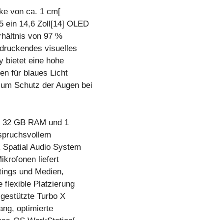
rke von ca. 1 cm[
 ein 14,6 Zoll[14] OLED
hältnis von 97 %
ndruckendes visuelles
y bietet eine hohe
en für blaues Licht
um Schutz der Augen bei
], 32 GB RAM und 1
nspruchsvollem
 Spatial Audio System
ikrofonen liefert
tings und Medien,
flexible Platzierung
-gestützte Turbo X
ang, optimierte