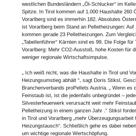
westlichen Bundesländern „Öl-Schlucker“ im Kelle
Spitze. In Tirol kommen auf 1.000 Haushalte 260 
Vorarlberg sind es immerhin 182. Absolutes Österr
ist Vorarlberg beim Stand an Pelletheizungen: Auf
kommen gerade 23 Pelletheizungen. Zum Vergleic
„Tabellenführer“ Kärnten sind es 99. Die Folge für 
Vorarlberg: Mehr CO2-Ausstoß, hohe Kosten für d
weniger regionale Wirtschaftsimpulse.
„ Ich weiß nicht, was die Haushalte in Tirol und V
Heizungsumstieg abhält “, sagt Doris Stiksl, Gesc
Branchenverbands proPellets Austria. „ Wenn es d
Feinstaub ist, ist die jedenfalls unbegründet – jed
Silvesterfeuerwerk verursacht weit mehr Feinstaub
Pelletheizung in einem ganzen Jahr .“ Stiksl forder
in Tirol und Vorarlberg „mehr Überzeugungsarbeit 
Heizungstausch“. Schließlich gehe es dabei nebe
um wichtige regionale Wertschöpfung.