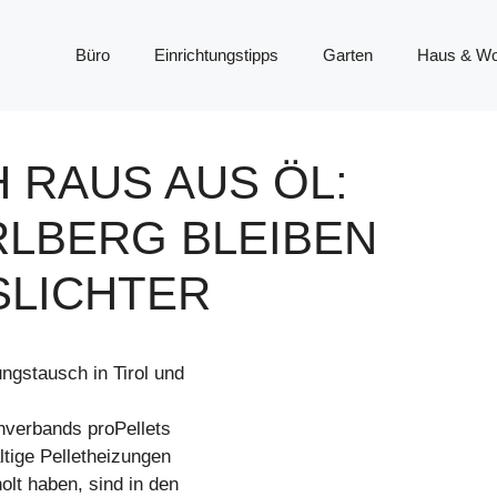
Büro
Einrichtungstipps
Garten
Haus & W
 RAUS AUS ÖL:
RLBERG BLEIBEN
SLICHTER
gstausch in Tirol und
nverbands proPellets
ltige Pelletheizungen
lt haben, sind in den