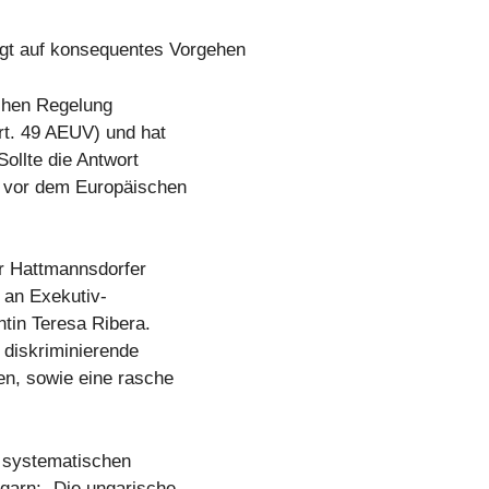
ngt auf konsequentes Vorgehen
chen Regelung
rt. 49 AEUV) und hat
ollte die Antwort
e vor dem Europäischen
r Hattmannsdorfer
 an Exekutiv-
tin Teresa Ribera.
 diskriminierende
en, sowie eine rasche
r systematischen
garn: „Die ungarische