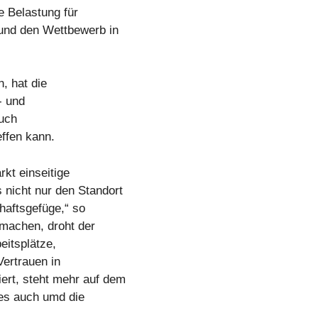
e Belastung für
 und den Wettbewerb in
, hat die
- und
auch
ffen kann.
kt einseitige
nicht nur den Standort
aftsgefüge,“ so
machen, droht der
eitsplätze,
Vertrauen in
ert, steht mehr auf dem
 es auch umd die