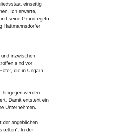
edsstaat einseitig
hen. Ich erwarte,
und seine Grundregeln
ang Hattmannsdorfer
st und inzwischen
roffen sind vor
Hofer, die in Ungarn
er hingegen werden
rt. Damit entsteht ein
che Unternehmen.
t der angeblichen
sketten“. In der