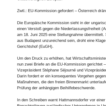
Zwtl.: EU-Kommission gefordert – Österreich drä
Die Europäische Kommission sieht in der ungaris
einen Verstoß gegen die Niederlassungsfreiheit (A
am 18. Juni 2025 eine Stellungnahme übermittelt. S
aus Budapest unzureichend sein, droht eine Klag
Gerichtshof (EuGH).
Um den Druck zu erhöhen, hat Wirtschaftsministe
nun zwei Briefe an die EU-Kommission gerichtet –
Vizepräsident Stéphane Séjourné und Vizepräsiden
Darin fordert er ein konsequentes Vorgehen gegen
Maßnahmen, die den freien Binnenmarkt unterlauf
Prüfung der anhängigen Beihilfebeschwerde.
In den Schreiben warnt Hattmannsdorfer vor eine
Benachteiligung ausländischer Unternehmen in Un