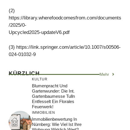
(2)
https://library.wherefoodcomesfrom.com/documents
/2025/0-
Upcycled2025-updateV6.pdf
(3) https://link.springer.com/article/10.1007/s00506-
024-01032-9
KÜRZLICH
Mehr
KULTUR
Blumenpracht Und
Gartenwunder: Die Int.
Gartenbaumesse Tulln
Entfesselt Ein Florales
Feuerwerk!
IMMOBILIEN
Immobilienbewertung In
Nürnberg: Wie Viel Ist Ihre
Wohnung Wirklich Wert?