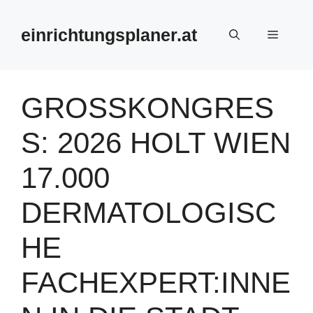
Zum
Inhalt
einrichtungsplaner.at
Menü
springen
GROSSKONGRESS
: 2026 HOLT WIEN 1
7.000 D
ERMATOLOGISCH
E F
ACHEXPERT:INNEN