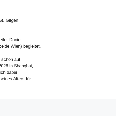
t. Gilgen
iter Daniel
eide Wien) begleitet.
k schon auf
2026 in Shanghai,
ich dabei
seines Alters für