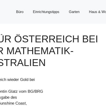
Büro
Einrichtungstipps
Garten
Haus & W
ÜR ÖSTERREICH BEI
R MATHEMATIK-
STRALIEN
eich wieder Gold bei
lentin Glatz vom BG/BRG
usgabe des
Sunshine Coast,