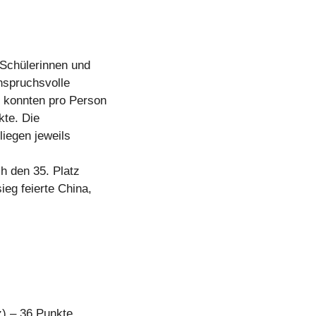
Schülerinnen und
nspruchsvolle
 konnten pro Person
kte. Die
liegen jeweils
ch den 35. Platz
eg feierte China,
) – 36 Punkte