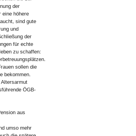
hnung der
r eine höhere
aucht, sind gute
rung und
Schließung der
ngen für echte
leben zu schaffen:
erbetreuungsplätzen.
Frauen sollen die
lie bekommen.
 Altersarmut
tsführende ÖGB-
Pension aus
und umso mehr
auch die spätere