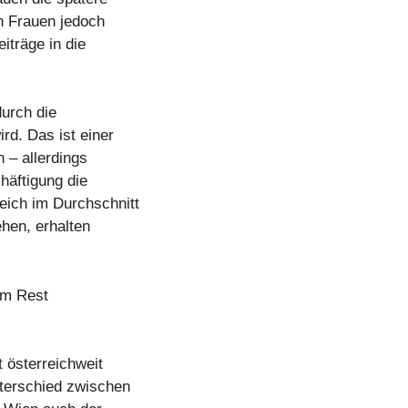
n Frauen jedoch
iträge in die
urch die
rd. Das ist einer
n – allerdings
chäftigung die
eich im Durchschnitt
ehen, erhalten
im Rest
 österreichweit
nterschied zwischen