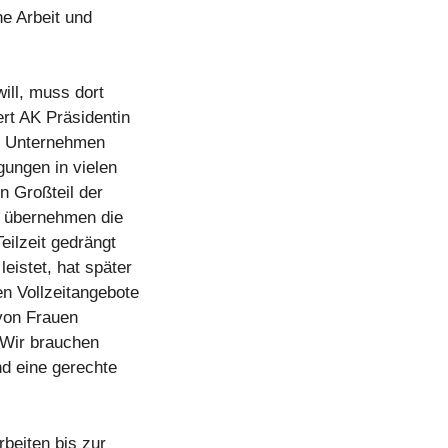
he Arbeit und
ill, muss dort
ert AK Präsidentin
il Unternehmen
gungen in vielen
n Großteil der
, übernehmen die
eilzeit gedrängt
eistet, hat später
en Vollzeitangebote
 von Frauen
 Wir brauchen
d eine gerechte
rbeiten bis zur