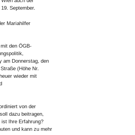
n Wien auch der
 19. September.
er Mariahilfer
n mit den ÖGB-
ngspolitik,
ay am Donnerstag, den
r Straße (Höhe Nr.
heuer wieder mit
d
rdiniert von der
soll dazu beitragen,
ist Ihre Erfahrung?
nuten und kann zu mehr