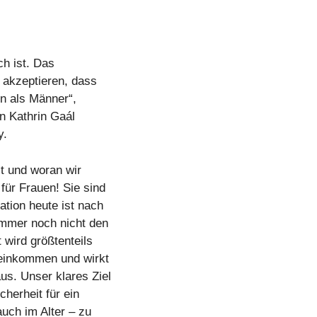
ch ist. Das
u akzeptieren, dass
en als Männer“,
in Kathrin Gaál
y.
t und woran wir
für Frauen! Sie sind
ation heute ist nach
immer noch nicht den
 wird größtenteils
nseinkommen und wirkt
us. Unser klares Ziel
herheit für ein
uch im Alter – zu