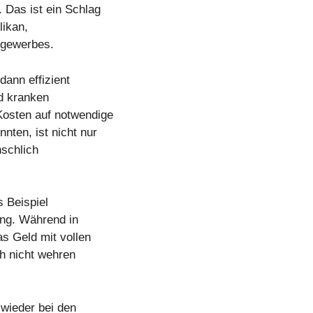
. Das ist ein Schlag
likan,
sgewerbes.
dann effizient
nd kranken
Kosten auf notwendige
ten, ist nicht nur
nschlich
s Beispiel
rung. Während in
as Geld mit vollen
ich nicht wehren
 wieder bei den