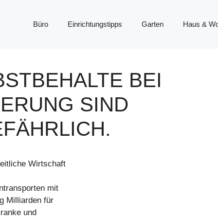
Büro
Einrichtungstipps
Garten
Haus & W
BSTBEHALTE BEI
ERUNG SIND
EFÄHRLICH.
itliche Wirtschaft
ntransporten mit
 Milliarden für
kranke und