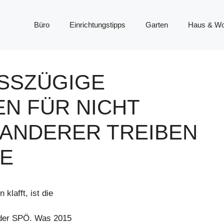
Büro
Einrichtungstipps
Garten
Haus & W
SZÜGIGE S
 FÜR NICHT A
NDERER TREIBEN W
lafft, ist die
k der SPÖ. Was 2015