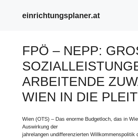
Zum
Inhalt
einrichtungsplaner.at
springen
FPÖ – NEPP: GROS
OZIALLEISTUNGEN
RBEITENDE ZUWA
IEN IN DIE PLEITE
Wien (OTS) – Das enorme Budgetloch, das in Wien k
Auswirkung der
jahrelangen undifferenzierten Willkommenspoliti