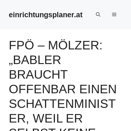
Zum
Inhalt
einrichtungsplaner.at
Menü
springen
FPÖ – MÖLZER:
„BABLER
BRAUCHT
OFFENBAR EINEN
SCHATTENMINIST
ER, WEIL ER