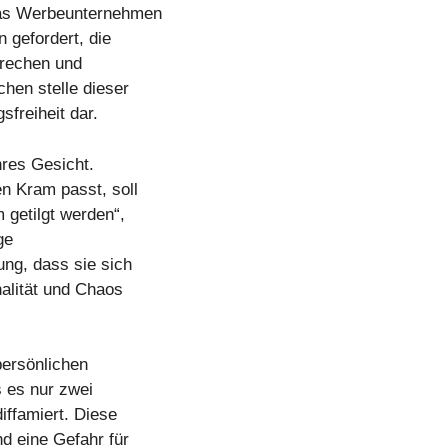
das Werbeunternehmen
 gefordert, die
sprechen und
chen stelle dieser
sfreiheit dar.
hres Gesicht.
n Kram passt, soll
 getilgt werden“,
ge
ung, dass sie sich
alität und Chaos
persönlichen
 es nur zwei
diffamiert. Diese
d eine Gefahr für