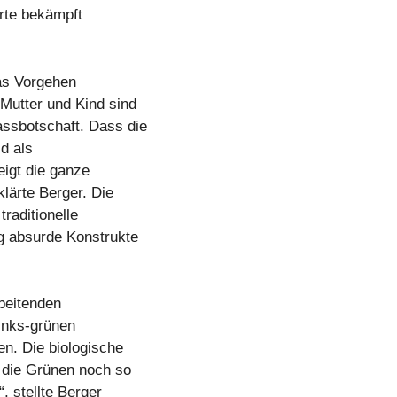
ärte bekämpft
das Vorgehen
 Mutter und Kind sind
ssbotschaft. Dass die
d als
eigt die ganze
lärte Berger. Die
raditionelle
ig absurde Konstrukte
rbeitenden
inks-grünen
n. Die biologische
n die Grünen noch so
, stellte Berger