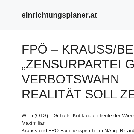
Zum
Inhalt
einrichtungsplaner.at
springen
FPÖ – KRAUSS/B
„ZENSURPARTEI 
VERBOTSWAHN – 
REALITÄT SOLL Z
Wien (OTS) – Scharfe Kritik übten heute der Wi
Maximilian
Krauss und FPÖ-Familiensprecherin NAbg. Ricard