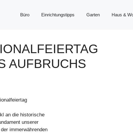
Büro
Einrichtungstipps
Garten
Haus & W
ATIONALFEIERTAG
ES AUFBRUCHS
onalfeiertag
 an die historische
Fundament unserer
e der immerwährenden