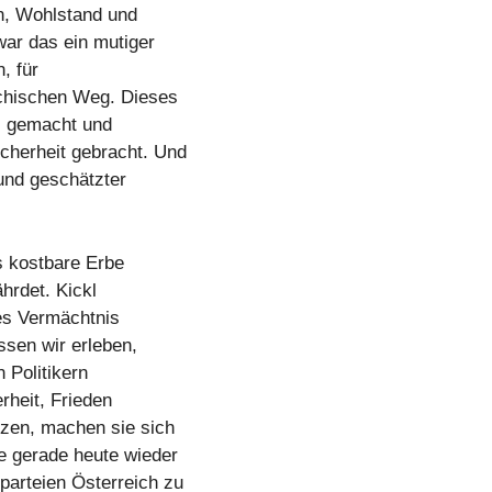
en, Wohlstand und
war das ein mutiger
, für
ichischen Weg. Dieses
n‘ gemacht und
cherheit gebracht. Und
 und geschätzter
s kostbare Erbe
hrdet. Kickl
ses Vermächtnis
ssen wir erleben,
 Politikern
erheit, Frieden
tzen, machen sie sich
e gerade heute wieder
parteien Österreich zu