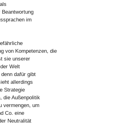
als
er Beantwortung
Aussprachen im
gefährliche
ng von Kompetenzen, die
st sie unserer
 der Welt
 denn dafür gibt
ieht allerdings
e Strategie
, die Außenpolitik
 zu vermengen, um
d Co. eine
r Neutralität