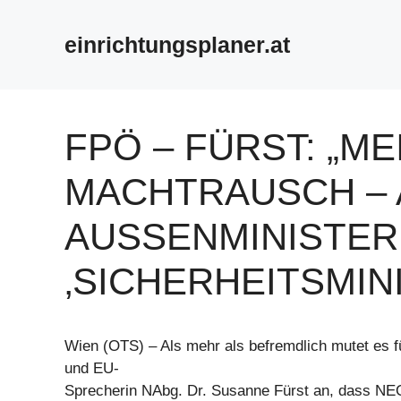
Zum
Inhalt
einrichtungsplaner.at
springen
FPÖ – FÜRST: „ME
MACHTRAUSCH – 
AUSSENMINISTERI
SICHERHEITSMINI
Wien (OTS) – Als mehr als befremdlich mutet es f
und EU-
Sprecherin NAbg. Dr. Susanne Fürst an, dass NE