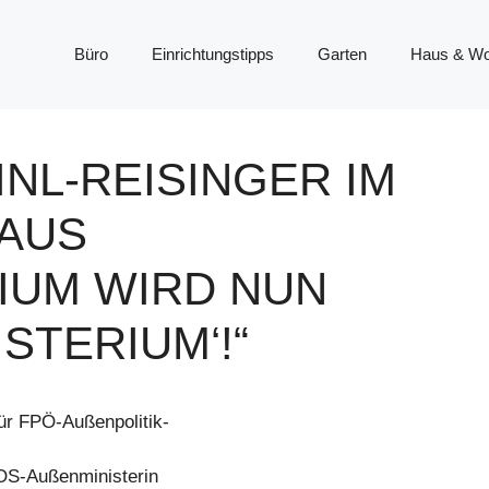
Büro
Einrichtungstipps
Garten
Haus & W
INL-REISINGER IM
AUS
UM WIRD NUN ‚
STERIUM‘!“
ür FPÖ-Außenpolitik-
OS-Außenministerin