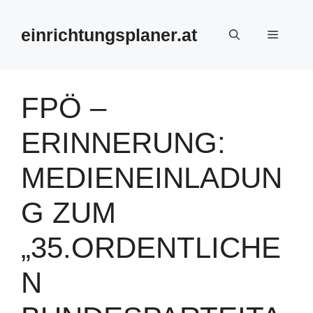
Zum
Inhalt
einrichtungsplaner.at
Menü
springen
FPÖ –
ERINNERUNG:
MEDIENEINLADUN
G ZUM
„35.ORDENTLICHE
N