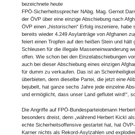
bezeichnete heute
FPÖ-Sicherheitssprecher NAbg. Mag. Gernot Dar
der ÖVP über eine einzige Abschiebung nach Afgh
ÖVP einen „historischen“ Erfolg inszeniere, habe s
bereits wieder 4.249 Asylanträge von Afghanen z
feiert einen Tropfen auf den heißen Stein und hält g
Schleusen für die illegale Masseneinwanderung we
offen. Wie schon bei den Einzelabschiebungen vo
auch bei dieser Abschiebung eines einzigen Afgh
für dumm zu verkaufen. Das ist an Scheinheiligkei
überbieten, denn dieselbe Partei, die jetzt eine Ali
bejubelt, hat ganze sechs Jahre jede einzelne Abs
und ermöglicht, dass unser Land geflutet wird!“, 
Die Angriffe auf FPÖ-Bundesparteiobmann Herbert
besonders dreist, denn „während Herbert Kickl als
echte Sicherheitsoffensive gestartet hat, hat ÖVP
Karner nichts als Rekord-Asylzahlen und explodier