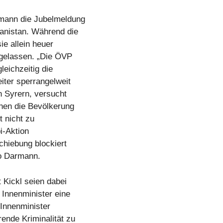
mann die Jubelmeldung
anistan. Während die
ie allein heuer
ugelassen. „Die ÖVP
leichzeitig die
iter sperrangelweit
n Syrern, versucht
anen die Bevölkerung
t nicht zu
bi-Aktion
chiebung blockiert
so Darmann.
 Kickl seien dabei
 Innenminister eine
-Innenminister
ende Kriminalität zu