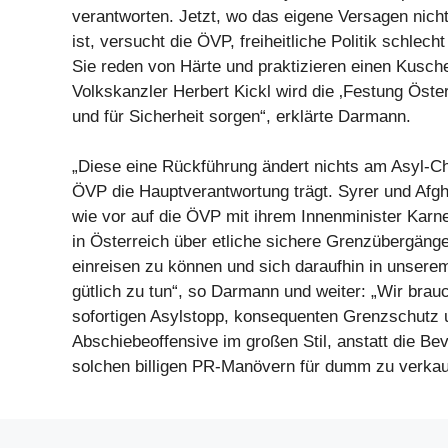
verantworten. Jetzt, wo das eigene Versagen nich
ist, versucht die ÖVP, freiheitliche Politik schlech
Sie reden von Härte und praktizieren einen Kusche
Volkskanzler Herbert Kickl wird die ‚Festung Öster
und für Sicherheit sorgen“, erklärte Darmann.
„Diese eine Rückführung ändert nichts am Asyl-Ch
ÖVP die Hauptverantwortung trägt. Syrer und Afg
wie vor auf die ÖVP mit ihrem Innenminister Karne
in Österreich über etliche sichere Grenzübergänge 
einreisen zu können und sich daraufhin in unser
gütlich zu tun“, so Darmann und weiter: „Wir brau
sofortigen Asylstopp, konsequenten Grenzschutz 
Abschiebeoffensive im großen Stil, anstatt die Be
solchen billigen PR-Manövern für dumm zu verkau