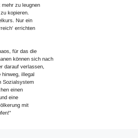
t mehr zu leugnen
t zu kopieren.
lkurs. Nur ein
reich‘ errichten
aos, für das die
hanen können sich nach
r darauf verlassen,
hinweg, illegal
em Sozialsystem
chen einen
und eine
völkerung mit
fen!“