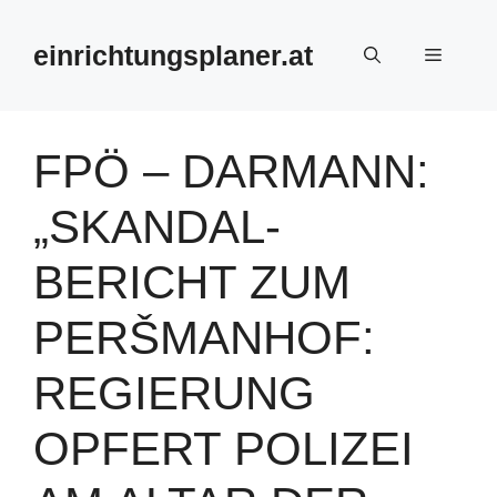
Zum
Inhalt
einrichtungsplaner.at
Menü
springen
FPÖ – DARMANN:
„SKANDAL-
BERICHT ZUM
PERŠMANHOF:
REGIERUNG
OPFERT POLIZEI