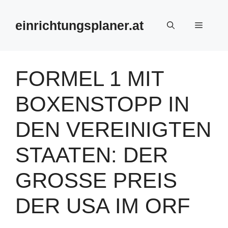
Zum
Inhalt
einrichtungsplaner.at
Menü
springen
FORMEL 1 MIT
BOXENSTOPP IN
DEN VEREINIGTEN
STAATEN: DER
GROSSE PREIS D
ER USA IM ORF