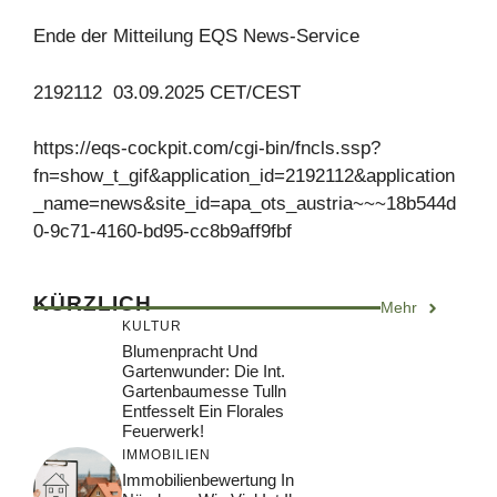
Ende der Mitteilung EQS News-Service
2192112 03.09.2025 CET/CEST
https://eqs-cockpit.com/cgi-bin/fncls.ssp?
fn=show_t_gif&application_id=2192112&application
_name=news&site_id=apa_ots_austria~~~18b544d
0-9c71-4160-bd95-cc8b9aff9fbf
KÜRZLICH
Mehr
KULTUR
Blumenpracht Und
Gartenwunder: Die Int.
Gartenbaumesse Tulln
Entfesselt Ein Florales
Feuerwerk!
IMMOBILIEN
Immobilienbewertung In