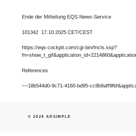
Ende der Mitteilung EQS News-Service
101342 17.10.2025 CET/CEST
https://eqs-cockpit.com/cgi-bin/fncls.ssp?
fn=show_t_gif&application_id=2214860&applicat
References
~~18b544d0-9c71-4160-bd95-cc8b9aff9fbf&appli
© 2026 ADSIMPLE