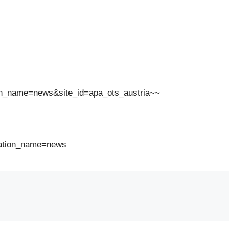
ion_name=news&site_id=apa_ots_austria~~
cation_name=news