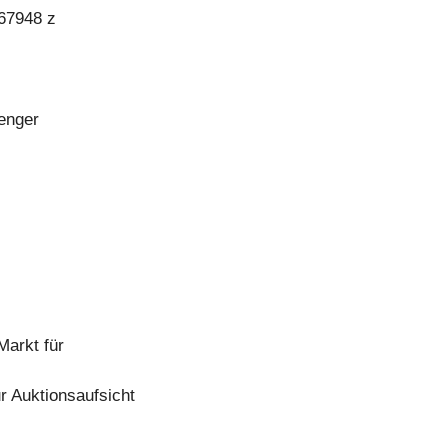
 67948 z
 enger
arkt für
r Auktionsaufsicht