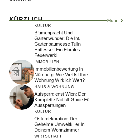
KÜRZLICH
Mehr
KULTUR
Blumenpracht Und
Gartenwunder: Die Int.
Gartenbaumesse Tulln
Entfesselt Ein Florales
Feuerwerk!
IMMOBILIEN
Immobilienbewertung In
Nürnberg: Wie Viel Ist Ihre
Wohnung Wirklich Wert?
HAUS & WOHNUNG
Aufsperrdienst Wien: Der
Komplette Notfall-Guide Für
Aussperrungen
KULTUR
Osterdekoration: Der
Geheime Umweltkiller In
Deinem Wohnzimmer
WIRTSCHAFT