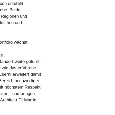
doch entsteht
iebe. Beide
n Regionen und
rklichen und
ortfolio wächst
te
andort weitergeführt.
n wie das erfahrene
erni erweitert damit
Bereich hochwertiger
mit höchstem Respekt
iter – und bringen
Architekt DI Martin