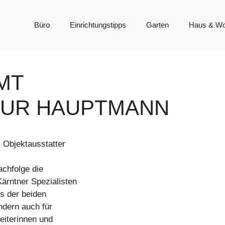
Büro
Einrichtungstipps
Garten
Haus & W
MT
UR HAUPTMANN
, Objektausstatter
chfolge die
ärntner Spezialisten
s der beiden
ndern auch für
eiterinnen und