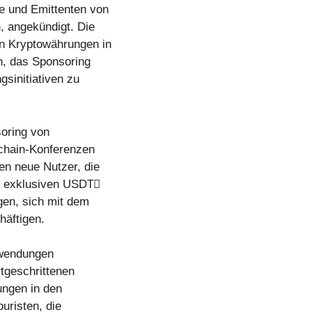
e und Emittenten von
, angekündigt. Die
on Kryptowährungen in
en, das Sponsoring
sinitiativen zu
soring von
kchain-Konferenzen
en neue Nutzer, die
nen exklusiven USDT⃫
gen, sich mit dem
äftigen.
nwendungen
rtgeschrittenen
ungen in den
uristen, die