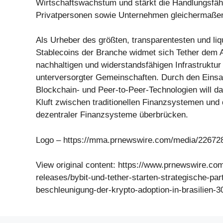
Wirtschaftswachstum und stärkt die Handlungsfäh
Privatpersonen sowie Unternehmen gleichermaße
Als Urheber des größten, transparentesten und liq
Stablecoins der Branche widmet sich Tether dem 
nachhaltigen und widerstandsfähigen Infrastruktu
unterversorgter Gemeinschaften. Durch den Einsa
Blockchain- und Peer-to-Peer-Technologien will d
Kluft zwischen traditionellen Finanzsystemen und
dezentraler Finanzsysteme überbrücken.
Logo – https://mma.prnewswire.com/media/226728
View original content: https://www.prnewswire.co
releases/bybit-und-tether-starten-strategische-par
beschleunigung-der-krypto-adoption-in-brasilien-