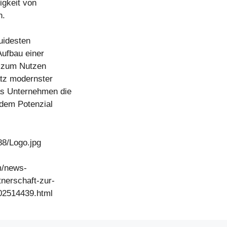
igkeit von
n.
uidesten
Aufbau einer
r zum Nutzen
tz modernster
as Unternehmen die
 dem Potenzial
8/Logo.jpg
m/news-
tnerschaft-zur-
302514439.html