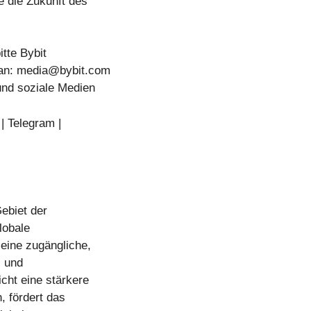
e die Zukunft des
tte Bybit
 an:
media@bybit.com
und soziale Medien
| Telegram |
Gebiet der
lobale
 eine zugängliche,
- und
icht eine stärkere
, fördert das