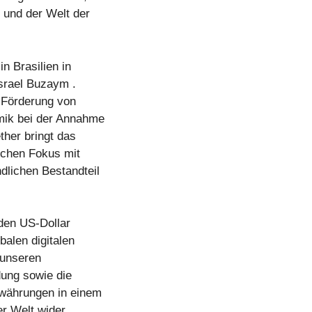
 und der Welt der
n Brasilien in
Israel Buzaym .
r Förderung von
amik bei der Annahme
ther bringt das
ischen Fokus mit
dlichen Bestandteil
rden US-Dollar
balen digitalen
 unseren
dung sowie die
owährungen in einem
r Welt wider.