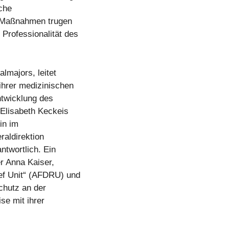
che
e Maßnahmen trugen
Professionalität des
lmajors, leitet
ihrer medizinischen
ntwicklung des
 Elisabeth Keckeis
in im
raldirektion
ntwortlich. Ein
er Anna Kaiser,
ef Unit“ (AFDRU) und
schutz an der
ise mit ihrer