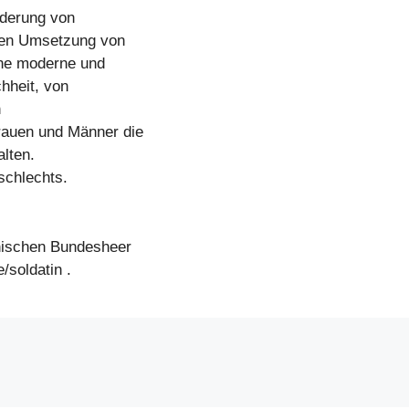
rderung von
ten Umsetzung von
ine moderne und
chheit, von
n
Frauen und Männer die
alten.
schlechts.
hischen Bundesheer
/soldatin .