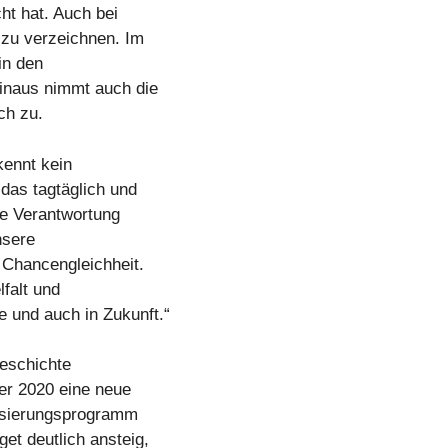
ht hat. Auch bei
 zu verzeichnen. Im
in den
inaus nimmt auch die
ch zu.
kennt kein
das tagtäglich und
ie Verantwortung
nsere
r Chancengleichheit.
falt und
 und auch in Zukunft.“
Geschichte
er 2020 eine neue
nisierungsprogramm
et deutlich ansteig,