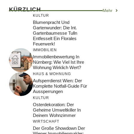
KÜRZLICH
Mehr
KULTUR
Blumenpracht Und
Gartenwunder: Die Int.
Gartenbaumesse Tulln
Entfesselt Ein Florales
Feuerwerk!
IMMOBILIEN
Immobilienbewertung In
Nürnberg: Wie Viel Ist Ihre
Wohnung Wirklich Wert?
HAUS & WOHNUNG
Aufsperrdienst Wien: Der
Komplette Notfall-Guide Für
Aussperrungen
KULTUR
Osterdekoration: Der
Geheime Umweltkiller In
Deinem Wohnzimmer
WIRTSCHAFT
Der Große Showdown Der
Wiener Immobilienmakler: