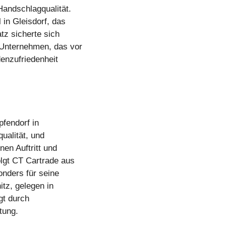
andschlagqualität.
 in Gleisdorf, das
atz sicherte sich
 Unternehmen, das vor
enzufriedenheit
pfendorf in
qualität, und
en Auftritt und
lgt CT Cartrade aus
onders für seine
itz, gelegen in
gt durch
tung.