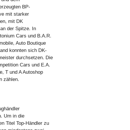
berzeugten BP-
e mit starker
ten, mit DK
an der Spitze. In
tonium Cars und B.A.R.
mobile, Auto Boutique
land konnten sich DK-
eister durchsetzen. Die
petition Cars und E.A.
e, T und A Autoshop
n zählen.
ughändler
n. Um in die
n Titel Top-Händler zu