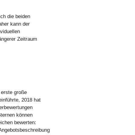
ich die beiden
aher kann der
viduellen
längerer Zeitraum
 erste große
inführte, 2018 hat
lerbewertungen
 Sternen können
eichen bewerten:
, Angebotsbeschreibung