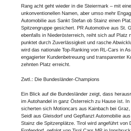
Rang acht geht wieder in die Steiermark – mit ein
unkonventionellen Namen, aber umso mehr Engage
Automobilie aus Sankt Stefan ob Stainz einen Plat
Spitzengruppe gesichert. PR Automotive aus St. 
ebenfalls in Niederösterreich, reiht sich auf Platz
punktet durch Zuverlässigkeit und rasche Abwick
wird das nationale Top-Ranking von RL-Cars in A
engagierter Kundenbetreuung und transparenter 
zehnten Platz erreicht.
Zwtl.: Die Bundesländer-Champions
Ein Blick auf die Bundesländer zeigt, dass herau
im Autohandel in ganz Österreich zu Hause ist. In
sicherten sich Motioncars aus Kainbach bei Graz,
Seidl aus Gleisdorf und Gepflanzt Automobilie aus
Stainz die Spitzenplätze. Tirol wird angeführt vo
Erpfendorf, gefolgt von Tirol Cars MP in Innsbruc