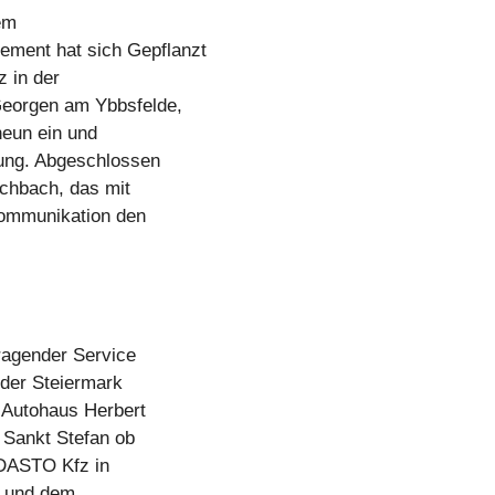
em
ment hat sich Gepflanzt
z in der
Georgen am Ybbsfelde,
 neun ein und
lung. Abgeschlossen
schbach, das mit
Kommunikation den
sragender Service
 der Steiermark
 Autohaus Herbert
 Sankt Stefan ob
n DASTO Kfz in
k und dem