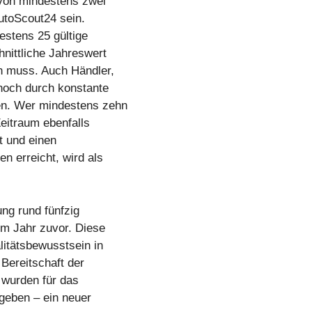
 von mindestens zwei
utoScout24 sein.
estens 25 gültige
nittliche Jahreswert
n muss. Auch Händler,
nnoch durch konstante
en. Wer mindestens zehn
eitraum ebenfalls
t und einen
n erreicht, wird als
ng rund fünfzig
im Jahr zuvor. Diese
litätsbewusstsein in
Bereitschaft der
 wurden für das
geben – ein neuer