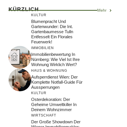
KÜRZLICH
Mehr
KULTUR
Blumenpracht Und
Gartenwunder: Die Int.
Gartenbaumesse Tulln
Entfesselt Ein Florales
Feuerwerk!
IMMOBILIEN
Immobilienbewertung In
Nürnberg: Wie Viel Ist Ihre
Wohnung Wirklich Wert?
HAUS & WOHNUNG
Aufsperrdienst Wien: Der
Komplette Notfall-Guide Für
Aussperrungen
KULTUR
Osterdekoration: Der
Geheime Umweltkiller In
Deinem Wohnzimmer
WIRTSCHAFT
Der Große Showdown Der
Wiener Immobilienmakler: