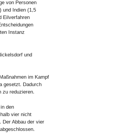
äge von Personen
 und Indien (1,5
d Eilverfahren
Entscheidungen
ten Instanz
ickelsdorf und
e Maßnahmen im Kampf
ia gesetzt. Dadurch
on zu reduzieren.
 in den
halb vier nicht
. Der Abbau der vier
s abgeschlossen.