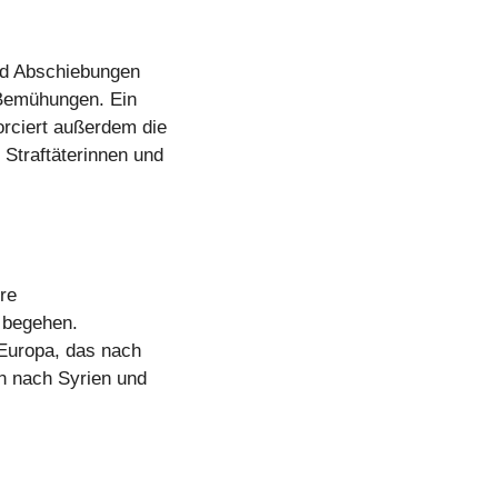
nd Abschiebungen
r Bemühungen. Ein
rciert außerdem die
 Straftäterinnen und
ere
n begehen.
 Europa, das nach
en nach Syrien und