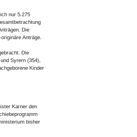
ich nur 5.275
 Gesamtbetrachtung
Anträgen. Die
-originäre Anträge.
ebracht. Die
und Syrern (354),
 nachgeborene Kinder
ster Karner den
bschiebeprogramm
ministerium bisher