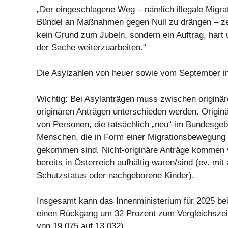
„Der eingeschlagene Weg – nämlich illegale Migrat
Bündel an Maßnahmen gegen Null zu drängen – zei
kein Grund zum Jubeln, sondern ein Auftrag, hart
der Sache weiterzuarbeiten.“
Die Asylzahlen von heuer sowie vom September im
Wichtig: Bei Asylanträgen muss zwischen originär
originären Anträgen unterschieden werden. Origi
von Personen, die tatsächlich „neu“ im Bundesgebi
Menschen, die in Form einer Migrationsbewegung 
gekommen sind. Nicht-originäre Anträge kommen
bereits in Österreich aufhältig waren/sind (ev. mi
Schutzstatus oder nachgeborene Kinder).
Insgesamt kann das Innenministerium für 2025 be
einen Rückgang um 32 Prozent zum Vergleichszei
von 19.075 auf 13.032).