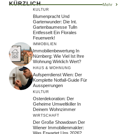
KÜRZLICH
Mehr
KULTUR
Blumenpracht Und
Gartenwunder: Die Int.
Gartenbaumesse Tulln
Entfesselt Ein Florales
Feuerwerk!
IMMOBILIEN
Immobilienbewertung In
Nürnberg: Wie Viel Ist Ihre
Wohnung Wirklich Wert?
HAUS & WOHNUNG
Aufsperrdienst Wien: Der
Komplette Notfall-Guide Für
Aussperrungen
KULTUR
Osterdekoration: Der
Geheime Umweltkiller In
Deinem Wohnzimmer
WIRTSCHAFT
Der Große Showdown Der
Wiener Immobilienmakler:
Was Erwartet Uns 2026?