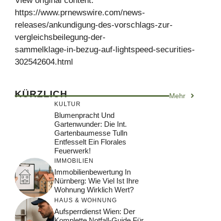
View original content:
https://www.prnewswire.com/news-
releases/ankundigung-des-vorschlags-zur-
vergleichsbeilegung-der-
sammelklage-in-bezug-auf-lightspeed-securities-
302542604.html
KÜRZLICH
Mehr
KULTUR
Blumenpracht Und
Gartenwunder: Die Int.
Gartenbaumesse Tulln
Entfesselt Ein Florales
Feuerwerk!
IMMOBILIEN
Immobilienbewertung In
Nürnberg: Wie Viel Ist Ihre
Wohnung Wirklich Wert?
HAUS & WOHNUNG
Aufsperrdienst Wien: Der
Komplette Notfall-Guide Für