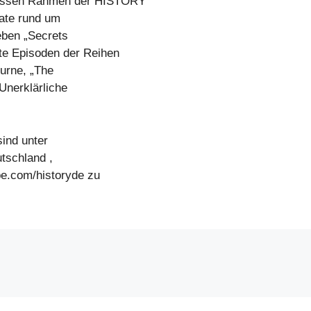
dessen Rahmen der HISTORY
ate rund um
ben „Secrets
te Episoden der Reihen
burne, „The
Unerklärliche
ind unter
tschland ,
e.com/historyde zu