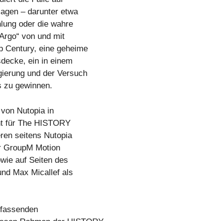
lagen – darunter etwa
lung oder die wahre
„Argo“ von und mit
p Century, eine geheime
sdecke, ein in einem
gierung und der Versuch
s zu gewinnen.
von Nutopia in
nt für The HISTORY
ren seitens Nutopia
ür GroupM Motion
wie auf Seiten des
nd Max Micallef als
mfassenden