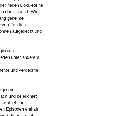
 der neuen Doku-Reihe
u dort ansetzt. Wir
lang geheime
veröffentlicht
können aufgedeckt und
gierung
effen unter anderem
e,
ente und verdeckte
igen der
nach und beleuchtet
ng weitgehend
en Episoden enthält
iert die Fälle auf