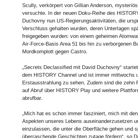
Scully, verkörpert von Gillian Anderson, mysteriös
versuchte. In der neuen Doku-Reihe des HISTOR
Duchovny nun US-Regierungsaktivitäten, die urspr
Verschluss gehalten wurden, deren Unterlagen spä
freigegeben wurden: von einem geheimen Atomwaf
Air-Force-Basis Area 51 bis hin zu verborgenen 
Mordkomplott gegen Castro.
„Secrets Declassified mit David Duchovny“ startet
dem HISTORY Channel und ist immer mittwochs u
Erstausstrahlung zu sehen. Zudem sind die zehn 
auf Abruf über HISTORY Play und weitere Plattf
abrufbar.
„Mich hat es schon immer fasziniert, mich mit den
Aspekten unseres Lebens auseinanderzusetzen u
einzulassen, die unter die Oberfläche gehen und s
überraschende Geschichten zutage fördern“, so D