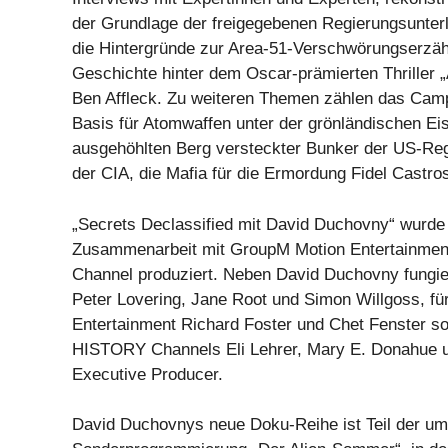
der Grundlage der freigegebenen Regierungsunter
die Hintergründe zur Area-51-Verschwörungserzäh
Geschichte hinter dem Oscar-prämierten Thriller 
Ben Affleck. Zu weiteren Themen zählen das Cam
Basis für Atomwaffen unter der grönländischen Ei
ausgehöhlten Berg versteckter Bunker der US-Re
der CIA, die Mafia für die Ermordung Fidel Castro
„Secrets Declassified mit David Duchovny“ wurde 
Zusammenarbeit mit GroupM Motion Entertainme
Channel produziert. Neben David Duchovny fungie
Peter Lovering, Jane Root und Simon Willgoss, f
Entertainment Richard Foster und Chet Fenster so
HISTORY Channels Eli Lehrer, Mary E. Donahue u
Executive Producer.
David Duchovnys neue Doku-Reihe ist Teil der u