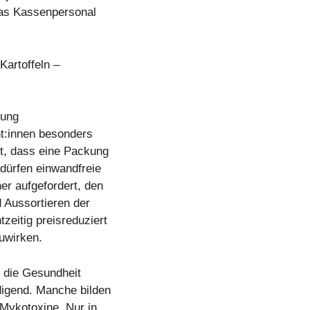
das Kassenpersonal
Kartoffeln –
rung
nt:innen besonders
lt, dass eine Packung
 dürfen einwandfreie
er aufgefordert, den
d Aussortieren der
eitig preisreduziert
uwirken.
r die Gesundheit
igend. Manche bilden
 Mykotoxine. Nur in