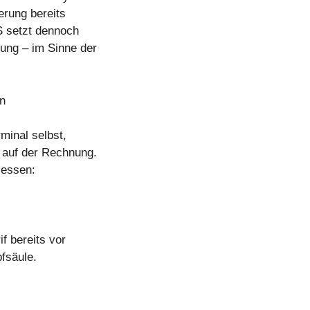
erung bereits
S setzt dennoch
sung – im Sinne der
en
rminal selbst,
t auf der Rechnung.
zessen:
f bereits vor
pfsäule.