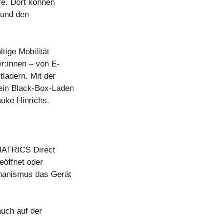
re. Dort können
 und den
tige Mobilität
er:innen – von E-
tladern. Mit der
kein Black-Box-Laden
uke Hinrichs.
SMATRICS Direct
eöffnet oder
echanismus das Gerät
auch auf der