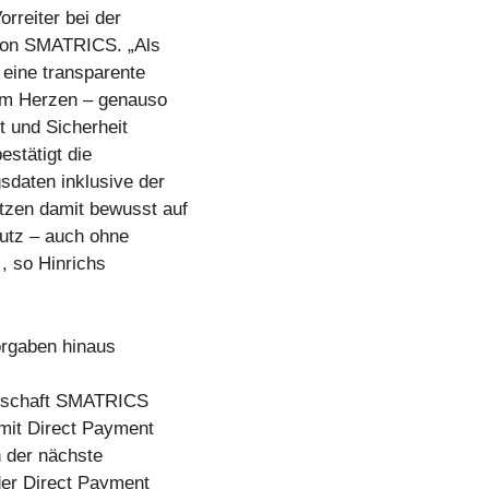
orreiter bei der
 von SMATRICS. „Als
 eine transparente
am Herzen – genauso
t und Sicherheit
stätigt die
daten inklusive der
tzen damit bewusst auf
utz – auch ohne
 , so Hinrichs
Vorgaben hinaus
llschaft SMATRICS
 mit Direct Payment
n der nächste
 der Direct Payment