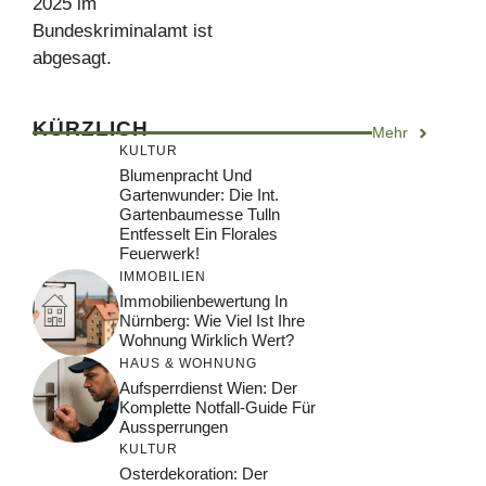
2025 im
Bundeskriminalamt ist
abgesagt.
KÜRZLICH
Mehr
KULTUR
Blumenpracht Und
Gartenwunder: Die Int.
Gartenbaumesse Tulln
Entfesselt Ein Florales
Feuerwerk!
IMMOBILIEN
Immobilienbewertung In
Nürnberg: Wie Viel Ist Ihre
Wohnung Wirklich Wert?
HAUS & WOHNUNG
Aufsperrdienst Wien: Der
Komplette Notfall-Guide Für
Aussperrungen
KULTUR
Osterdekoration: Der